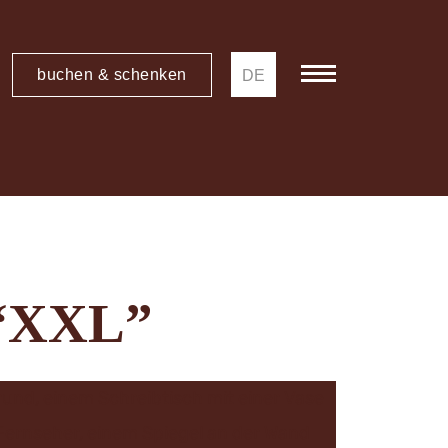
buchen & schenken
DE
 “XXL”