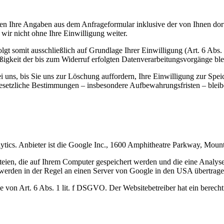
n Ihre Angaben aus dem Anfrageformular inklusive der von Ihnen dor
wir nicht ohne Ihre Einwilligung weiter.
gt somit ausschließlich auf Grundlage Ihrer Einwilligung (Art. 6 Abs.
ßigkeit der bis zum Widerruf erfolgten Datenverarbeitungsvorgänge bl
uns, bis Sie uns zur Löschung auffordern, Ihre Einwilligung zur Spei
esetzliche Bestimmungen – insbesondere Aufbewahrungsfristen – bleib
ytics. Anbieter ist die Google Inc., 1600 Amphitheatre Parkway, Mo
eien, die auf Ihrem Computer gespeichert werden und die eine Analys
werden in der Regel an einen Server von Google in den USA übertragen
von Art. 6 Abs. 1 lit. f DSGVO. Der Websitebetreiber hat ein berechti