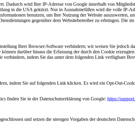
rt. Dadurch wird Ihre IP-Adresse von Google innerhalb von Mitgliedst
ung in die USA gekürzt. Nur in Ausnahmefällen wird die volle IP-Ad
e Informationen benutzen, um Ihre Nutzung der Website auszuwerten, u
Dienstleistungen gegenüber dem Websitebetreiber zu erbringen. Die i
tellung Ihrer Browser-Software verhindern; wir weisen Sie jedoch dara
 können darüber hinaus die Erfassung der durch den Cookie erzeugten 
e verhindern, indem Sie das unter dem folgenden Link verfügbare Bro
ern, indem Sie auf folgenden Link klicken. Es wird ein Opt-Out-Cooki
cs finden Sie in der Datenschutzerklärung von Google:
https://suppo
bgeschlossen und setzen die strengen Vorgaben der deutschen Datensc